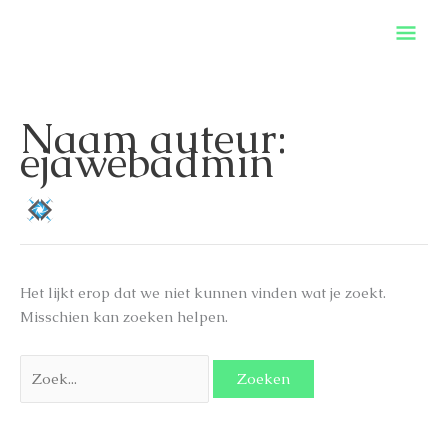
Ga
MooiInOrde
Hoo
naar
de
inhoud
Naam auteur:
ejawebadmin
Het lijkt erop dat we niet kunnen vinden wat je zoekt.
Misschien kan zoeken helpen.
Zoek
naar: